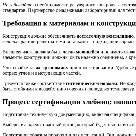
Не забывайте
о необходимости регулярного контроля за состоя
стандартов. Партнерство с надежными лабораториями для тест
Требования к материалам и конструкц
Конструкция должна обеспечивать
достаточную вентиляцию
,
вентиляции
или решетчатыми вставками – подходящие варианты
Внешняя часть должна быть
легко моющейся
и не иметь сложн
элементы конструкции должны быть надежно соединены, а кре
Учитывайте также
эргономику
при проектировании. Удобные р
острых углов и выступающих частей.
Требуется также соответствие
гигиеническим нормам
. Необхо
быть стойкими к воздействию горячих и холодных температур.
Процесс сертификации хлебниц: пошаг
Подготовьте техническую документацию, включая спецификации
Выберите аккредитованный орган, который будет выполнять пр
Подготовьте образцы продукции для испытаний. Они должны б