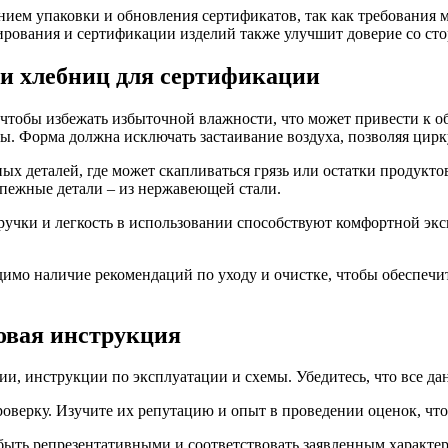
нием упаковки и обновления сертификатов, так как требования 
ирования и сертификации изделий также улучшит доверие со ст
ии хлебниц для сертификации
 чтобы избежать избыточной влажности, что может привести к 
. Форма должна исключать застаивание воздуха, позволяя цирк
ых деталей, где может скапливаться грязь или остатки продукт
пежные детали – из нержавеющей стали.
учки и легкость в использовании способствуют комфортной экс
димо наличие рекомендаций по уходу и очистке, чтобы обеспечит
овая инструкция
, инструкции по эксплуатации и схемы. Убедитесь, что все да
оверку. Изучите их репутацию и опыт в проведении оценок, чт
ыть репрезентативными и соответствовать заявленным характер