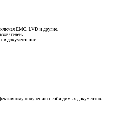
включая EMC, LVD и другие.
ьзователей.
х в документации.
эффективному получению необходимых документов.