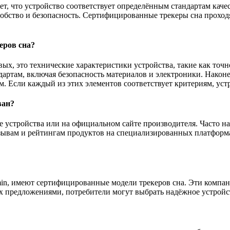
ет, что устройство соответствует определённым стандартам кач
обство и безопасность. Сертифицированные трекеры сна проходят
еров сна?
ых, это технические характеристики устройства, такие как точ
ртам, включая безопасность материалов и электроники. Наконец
. Если каждый из этих элементов соответствует критериям, уст
ван?
е устройства или на официальном сайте производителя. Часто н
ывам и рейтингам продуктов на специализированных платформах
armin, имеют сертифицированные модели трекеров сна. Эти компа
их предложениями, потребители могут выбрать надёжное устрой
?