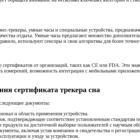
нес-трекеры, умные часы и специальные устройства, предназна
качества отдыха. Умные часы предлагают множество дополнител
правило, используют сенсоры и свои алгоритмы для более точно
е сертификатов от организаций, таких как CE или FDA. Эти зн
сть измерений, возможность интеграции с мобильными приложен
ния сертификата трекера сна
 следующие документы:
ионал и область применения устройства.
ов, подтверждающие соответствие установленным стандартам по
 продукта на достаточной выборке пользователей с научным обо
ументы, включая устав компании и свидетельства о регистраци
сплуатации и уходу за устройством.