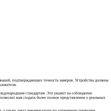
ований, подтверждающих точность замеров. Устройства должны
зователя.
международным стандартам. Это укажет на соблюдение
позволит вам создать более полное представление о реальных
а, а также давал рекомендации по улучшению привычек.