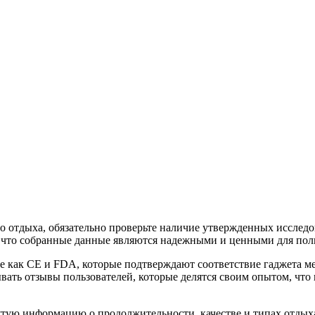
о отдыха, обязательно проверьте наличие утвержденных исслед
 что собранные данные являются надежными и ценными для поль
ие как CE и FDA, которые подтверждают соответствие гаджета 
вать отзывы пользователей, которые делятся своим опытом, что 
утую информацию о продолжительности, качестве и типах отдых