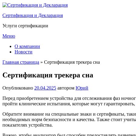
Перейти
к
Сертификация и Декларация
содержимому
Услуги сертификации
Меню
О компании
Новости
Главная страница
»
Сертификация трекера сна
Сертификация трекера сна
Опубликовано
20.04.2025
автором
Юрий
Перед приобретением устройства для отслеживания фаз ночног
пройти клинические испытания, которые могут гарантировать,
Обратите внимание на специальные знаки и сертификаты, так
необходимых норм безопасности и качества. Также стоит учиты
показателях устройства.
Важно, чтобы анализатор был способен предоставлять разверн